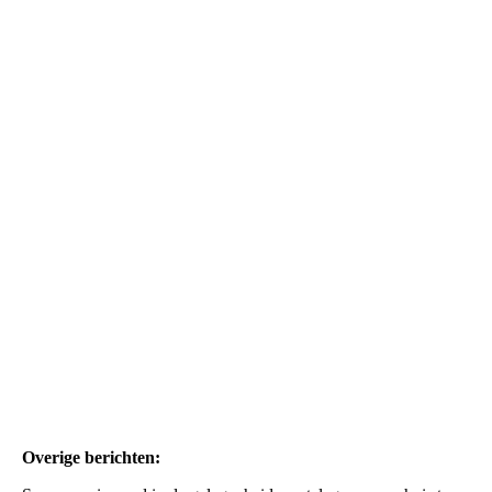
Post - Welfare gesproken brief Single hoes
Overige berichten: