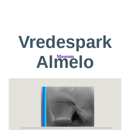
Vredespark
Almelo
Museum