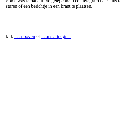
Soms was iemand in de gelegenheid een telegram naar huis te
sturen of een berichtje in een krant te plaatsen.
klik
naar boven
of
naar startpagina