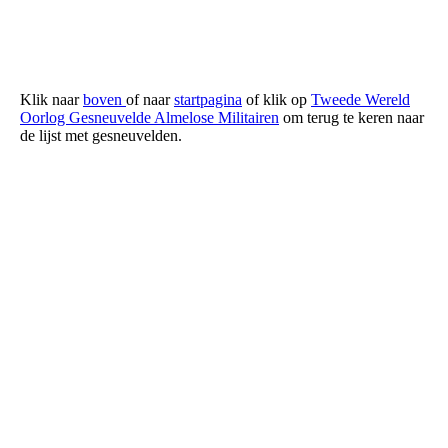
Egersund Noorwegen
Klik naar
boven
of naar
startpagina
of klik op
Tweede Wereld
Oorlog Gesneuvelde Almelose Militairen
om terug te keren naar
de lijst met gesneuvelden.