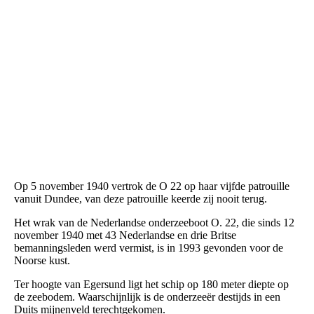
kopie-35-van-den-helder42005
Op 5 november 1940 vertrok de O 22 op haar vijfde patrouille
vanuit Dundee, van deze patrouille keerde zij nooit terug.
Het wrak van de Nederlandse onderzeeboot O. 22, die sinds 12
november 1940 met 43 Nederlandse en drie Britse
bemanningsleden werd vermist, is in 1993 gevonden voor de
Noorse kust.
Ter hoogte van Egersund ligt het schip op 180 meter diepte op
de zeebodem. Waarschijnlijk is de onderzeeër destijds in een
Duits mijnenveld terechtgekomen.