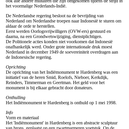
ook alle andere militairen die zijn omgekomen tijdens de strijd in
het voormalige Nederlands-Indië.
De Nederlandse regering besloot na de bevrijding van
Nederland om Nederlandse troepen naar Indonesië te sturen om
aldaar de orde te herstellen.
Eerst werden Oorlogsvrijwilligers (OVW-ers) gestuurd en
daarna, na een Grondwetswijziging, dienstplichtigen.
De Politionele acties konden niet voorkomen dat Indonesië
onafhankelijk werd. Onder grote internationale druk moest
Nederland in december 1949 de soevereiniteit overdragen aan
de Indonesische regering.
Oprichting
De oprichting van het Indiëmonument te Hardenberg was een
initiatief van de heren Smid, Roelofs, Nieboer, Kerkdijk,
Reinders, Timmerman en Geertman. Het geld voor het
monument is bij elkaar gebracht door donateurs.
Onthulling
Het Indiëmonument te Hardenberg is onthuld op 1 mei 1998.
Info
Vorm en materiaal
Het 'Indiëmonument' in Hardenberg is een abstracte sculptuur
van brons, geplaatst op een zwartmarmeren voetstuk. Op de