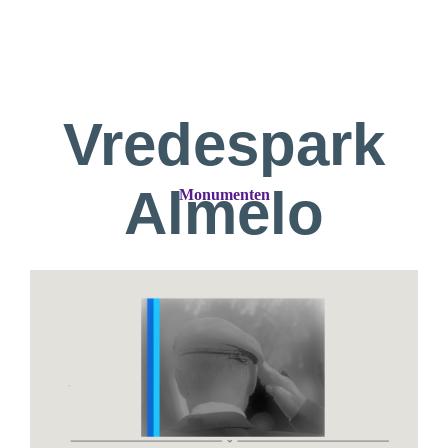
Vredespark
Almelo
Monumenten