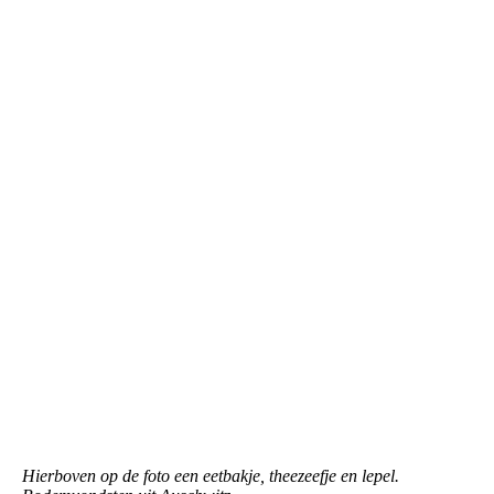
Auschwitz Eetbakje theezeefje en lepel
Hierboven op de foto een eetbakje, theezeefje en lepel.