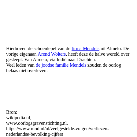
00. schoenlepel Mendels gekregen van Wolters
Hierboven de schoenlepel van de
firma Mendels
uit Almelo. De
vorige eigenaar,
Arend Wolters
, heeft deze de halve wereld over
gesleept. Van Almelo, via Indië naar Drachten.
Veel leden van
de joodse familie Mendels
zouden de oorlog
helaas niet overleven.
Bron:
wikipedia.nl,
www.oorlogsgravenstichting.nl,
https://www.niod.nl/nl/veelgestelde-vragen/verliezen-
nederlandse-bevolking-cijfers