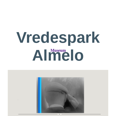
Vredespark
Almelo
Museum